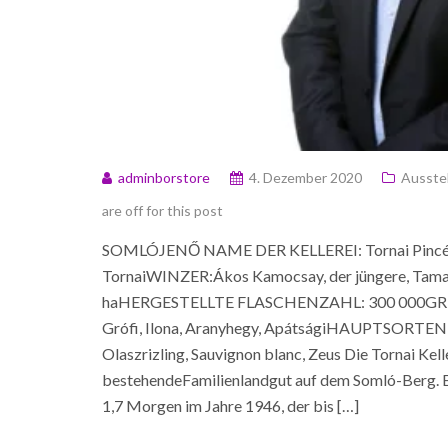
adminborstore
4. Dezember 2020
Ausstel
are off for this post
SOMLÓJENŐ NAME DER KELLEREI: Tornai Pinc
TornaiWINZER:Ákos Kamocsay, der jüngere, Ta
haHERGESTELLTE FLASCHENZAHL: 300 000
Grófi, Ilona, Aranyhegy, ApátságiHAUPTSORTEN:Ju
Olaszrizling, Sauvignon blanc, Zeus Die Tornai Kell
bestehendeFamilienlandgut auf dem Somló-Berg. E
1,7 Morgen im Jahre 1946, der bis […]