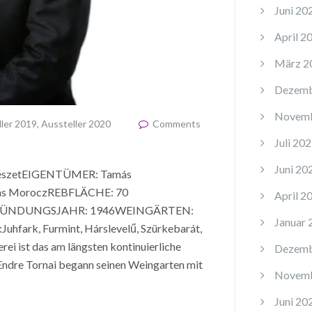
Juni 20
April 2
März 2
Dezemb
Novemb
ler 2019
,
Aussteller 2020
Comments
Juli 20
Juni 20
észetEIGENTÜMER: Tamás
mas MoroczREBFLÄCHE: 70
April 2
GRÜNDUNGSJAHR: 1946WEINGÄRTEN:
Januar 
hfark, Furmint, Hárslevelű, Szürkebarát,
erei ist das am längsten kontinuierliche
Dezemb
ndre Tornai begann seinen Weingarten mit
Novemb
Juni 20