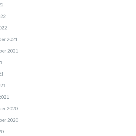
22
022
022
er 2021
er 2021
21
21
021
2021
er 2020
er 2020
20